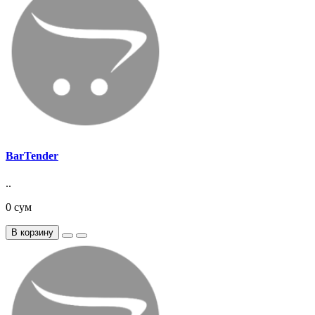
BarTender
..
0 сум
В корзину