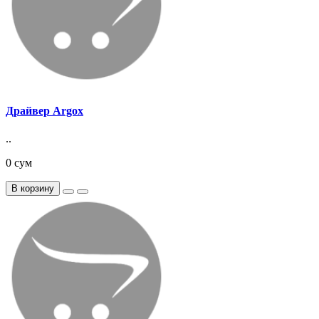
Драйвер Argox
..
0 сум
В корзину